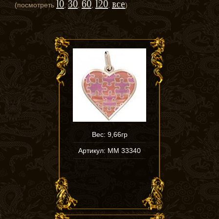
10
30
60
120
все
(посмотреть
,
,
,
,
)
Вес: 9,66гр
Артикул: ММ 33340