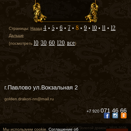
4
5
6
7
8
9
10
11
12
Страницы:
Назад
Дальше
10
30
60
120
все
(посмотреть
,
,
,
,
)
г.Павлово ул.Вокзальная 2
golden.drakon-nn@mail.ru
071 46 66
+7 920
© ООО "Золотой дракон", 2015-2026
Мы используем cookie.
Соглашение об