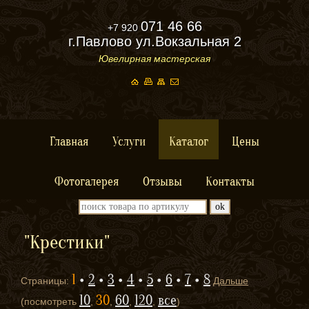
071 46 66
+7 920
г.Павлово ул.Вокзальная 2
Ювелирная мастерская
Главная
Услуги
Каталог
Цены
Фотогалерея
Отзывы
Контакты
"Крестики"
1
2
3
4
5
6
7
8
Страницы:
Дальше
10
30
60
120
все
(посмотреть
,
,
,
,
)