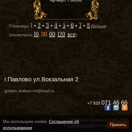
1
2
3
4
5
6
7
8
Страницы:
Дальше
10
30
60
120
все
(посмотреть
,
,
,
,
)
г.Павлово ул.Вокзальная 2
golden.drakon-nn@mail.ru
071 46 66
+7 920
© ООО "Золотой дракон", 2015-2026
Мы используем cookie.
Соглашение об
Принять
©
Создание сайта
"СолидСайт", 2015
использовании