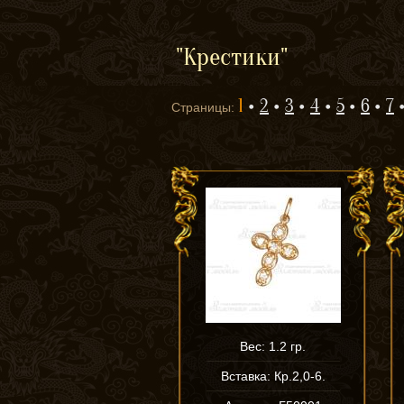
"Крестики"
1
2
3
4
5
6
7
Страницы:
Вес: 1.2 гр.
Вставка: Кр.2,0-6.