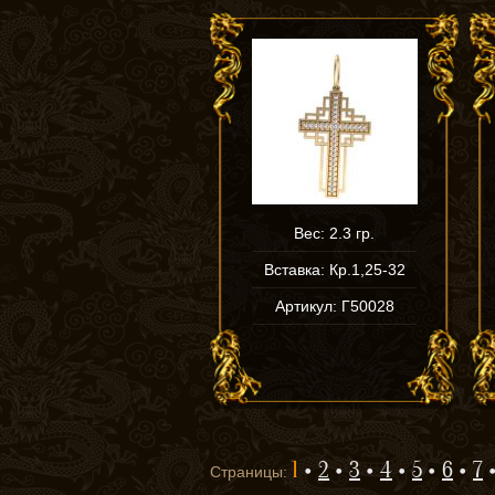
Вес: 2.3 гр.
Вставка: Кр.1,25-32
Артикул: Г50028
1
2
3
4
5
6
7
Страницы: