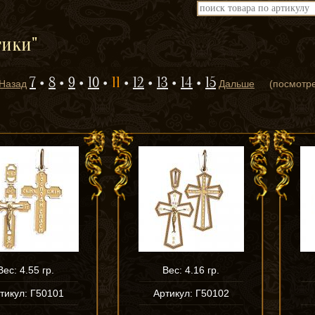
тики"
7
8
9
10
11
12
13
14
15
Назад
Дальше
(посмотр
Вес: 4.55 гр.
Вес: 4.16 гр.
тикул: Г50101
Артикул: Г50102