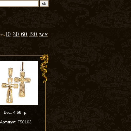
10
30
60
120
все
еть
,
,
,
,
)
Вес: 4.68 гр.
Артикул: Г50103